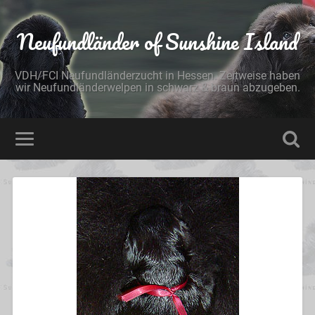
Neufundländer of Sunshine Island
VDH/FCI Neufundländerzucht in Hessen. Zeitweise haben
wir Neufundländerwelpen in schwarz & braun abzugeben.