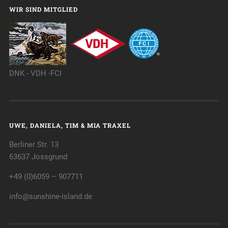
WIR SIND MITGLIED
DNK - VDH -FCI
UWE, DANIELA, TIM & MIA TRAXEL
Berliner Str. 13
63637 Jossgrund
+49 (0)6059 – 907711
info@sunshine-island.de