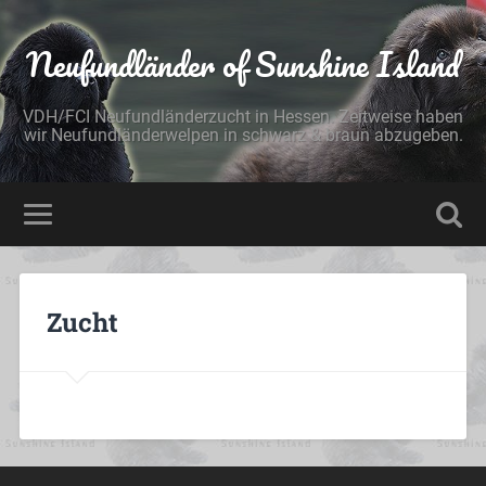
Neufundländer of Sunshine Island
VDH/FCI Neufundländerzucht in Hessen. Zeitweise haben
wir Neufundländerwelpen in schwarz & braun abzugeben.
Zucht