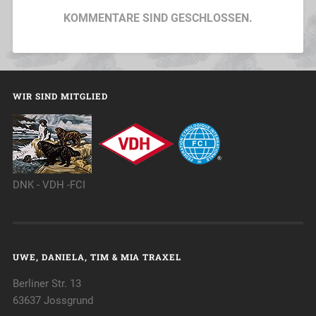
KOMMENTARE SIND GESCHLOSSEN.
WIR SIND MITGLIED
DNK - VDH -FCI
UWE, DANIELA, TIM & MIA TRAXEL
Berliner Str. 13
63637 Jossgrund