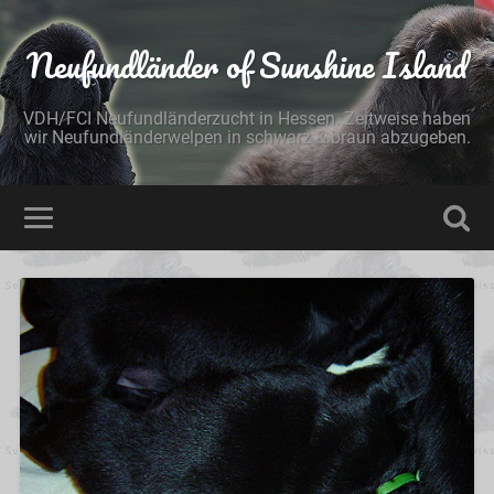
Neufundländer of Sunshine Island
VDH/FCI Neufundländerzucht in Hessen. Zeitweise haben
wir Neufundländerwelpen in schwarz & braun abzugeben.