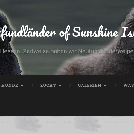
fundländer of Sunshine Is
Hessen. Zeitweise haben wir Neufundländerwelpe
E HUNDE
ZUCHT
GALERIEN
WAS