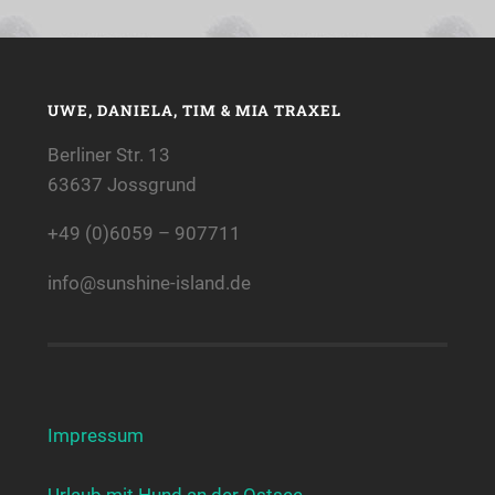
UWE, DANIELA, TIM & MIA TRAXEL
Berliner Str. 13
63637 Jossgrund
+49 (0)6059 – 907711
info@sunshine-island.de
Impressum
Urlaub mit Hund an der Ostsee