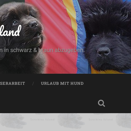
land
n in schwarz & braun abzugeben.
SERARBEIT
URLAUB MIT HUND