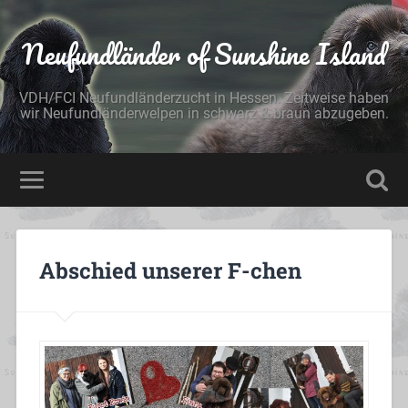
Neufundländer of Sunshine Island
VDH/FCI Neufundländerzucht in Hessen. Zeitweise haben
wir Neufundländerwelpen in schwarz & braun abzugeben.
Abschied unserer F-chen