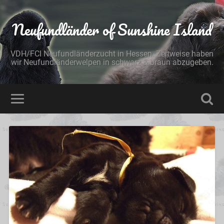
Neufundländer of Sunshine Island
VDH/FCI Neufundländerzucht in Hessen. Zeitweise haben
wir Neufundländerwelpen in schwarz & braun abzugeben.