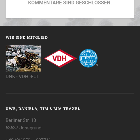
KOMMENTARE SIND GESCHLOSSEN.
WIR SIND MITGLIED
DNK - VDH -FCI
UWE, DANIELA, TIM & MIA TRAXEL
Berliner Str. 13
63637 Jossgrund