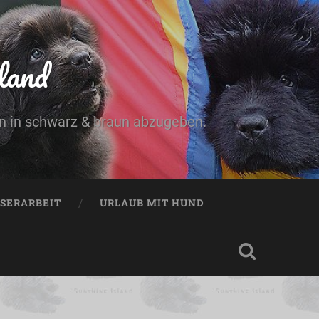
land
n in schwarz & braun abzugeben.
SERARBEIT
URLAUB MIT HUND