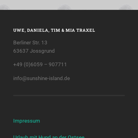
UWE, DANIELA, TIM & MIA TRAXEL
Berliner Str. 13
63637 Jossgrund
+49 (0)6059 – 907711
info@sunshine-island.de
Impressum
Urlaub mit Hund an der Ostsee