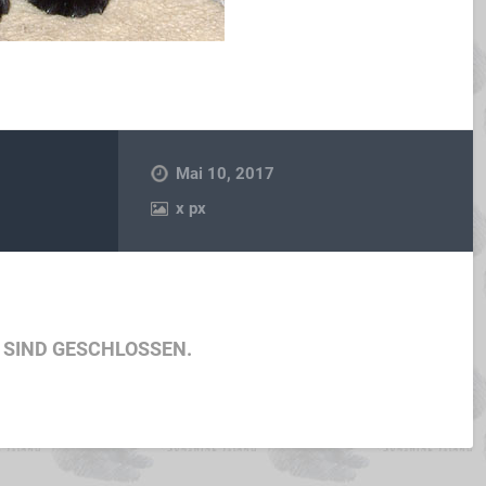
Mai 10, 2017
x
px
SIND GESCHLOSSEN.