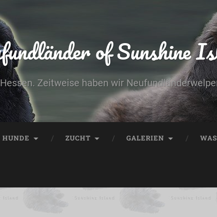
fundländer of Sunshine Is
Hessen. Zeitweise haben wir Neufundländerwelpe
E HUNDE
ZUCHT
GALERIEN
WAS