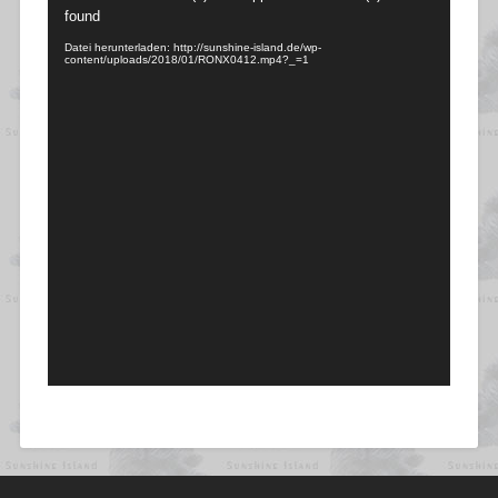
Player
found
Datei herunterladen: http://sunshine-island.de/wp-
content/uploads/2018/01/RONX0412.mp4?_=1