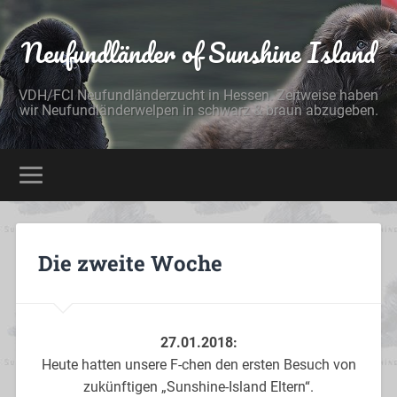
Neufundländer of Sunshine Island
VDH/FCI Neufundländerzucht in Hessen. Zeitweise haben
wir Neufundländerwelpen in schwarz & braun abzugeben.
Die zweite Woche
27.01.2018:
Heute hatten unsere F-chen den ersten Besuch von
zukünftigen „Sunshine-Island Eltern“.