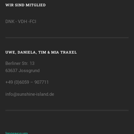
WIR SIND MITGLIED
DNK - VDH -FCI
UWE, DANIELA, TIM & MIA TRAXEL
Berliner Str. 13
63637 Jossgrund
+49 (0)6059 – 907711
info@sunshine-island.de
Impressum