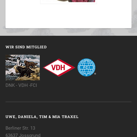
WIR SIND MITGLIED
DNK - VDH -FCI
UWE, DANIELA, TIM & MIA TRAXEL
Berliner Str. 13
63637 Jossgrund