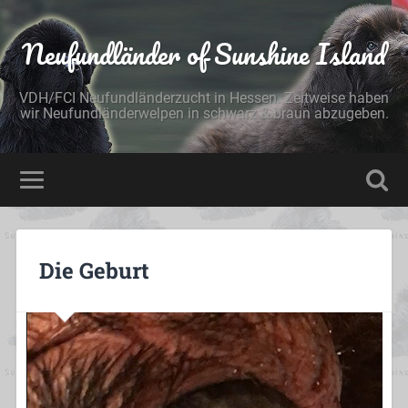
Neufundländer of Sunshine Island
VDH/FCI Neufundländerzucht in Hessen. Zeitweise haben
wir Neufundländerwelpen in schwarz & braun abzugeben.
Die Geburt